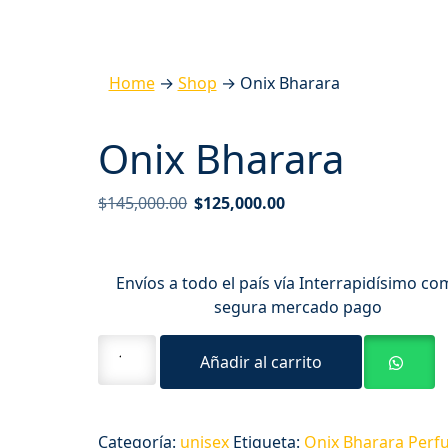
Home
→
Shop
→
Onix Bharara
Onix Bharara
$
145,000.00
$
125,000.00
Envíos a todo el país vía Interrapidísimo c
segura mercado pago
Añadir al carrito
Categoría:
unisex
Etiqueta:
Onix Bharara Per