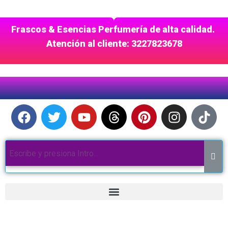
Frascos & Esencias Perfumería de alta calidad.
Atención al cliente: 3227823678