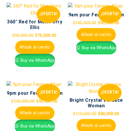
¡OFERTA!
¡OFERTA!
9am pour Femme Afnan
360° Red for Men Perry
$
145,000.00
$
95,000.00
Ellis
Añadir al carrito
$
90,000.00
$
75,000.00
Añadir al carrito
Buy via WhatsApp
Buy via WhatsApp
¡OFERTA!
¡OFERTA!
9pm pour Femme Afnan
Bright Crystal Versace
$
145,000.00
$
95,000.00
Woman
Añadir al carrito
$
110,000.00
$
80,000.00
Añadir al carrito
Buy via WhatsApp