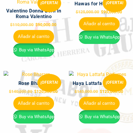
¡OFERTA!
¡OFERTA!
Hawas for Her Rasasi
Valentino Donna Born In
$
125,000.00
$
90,000.00
Roma Valentino
Añadir al carrito
$
110,000.00
$
90,000.00
Añadir al carrito
Buy via WhatsApp
Buy via WhatsApp
¡OFERTA!
¡OFERTA!
Rose Bharara
Haya Lattafa Perfumes
$
140,000.00
$
120,000.00
$
145,000.00
$
125,000.00
Añadir al carrito
Añadir al carrito
Buy via WhatsApp
Buy via WhatsApp