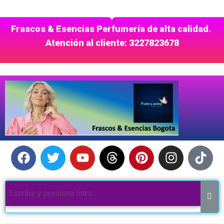
Frascos & Esencias Perfumería de alta calidad.
Atención al cliente: 3227823678