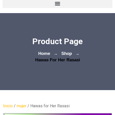
Product Page
Home
→
Shop
→
Hawas For Her Rasasi
Inicio
/
mujer
/ Hawas for Her Rasasi