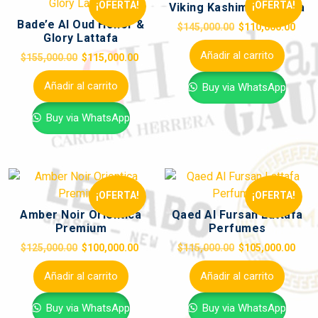
¡OFERTA!
¡OFERTA!
Viking Kashimir Bharara
Bade’e Al Oud Honor &
$
145,000.00
$
110,000.00
Glory Lattafa
Añadir al carrito
$
155,000.00
$
115,000.00
Añadir al carrito
Buy via WhatsApp
Buy via WhatsApp
¡OFERTA!
¡OFERTA!
Amber Noir Orientica
Qaed Al Fursan Lattafa
Premium
Perfumes
$
125,000.00
$
100,000.00
$
115,000.00
$
105,000.00
Añadir al carrito
Añadir al carrito
Buy via WhatsApp
Buy via WhatsApp