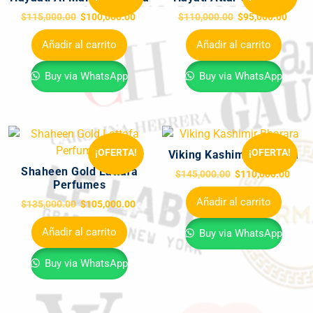
$
115,000.00
$
100,000.00
$
110,000.00
$
95,000.00
Añadir al carrito
Añadir al carrito
Buy via WhatsApp
Buy via WhatsApp
¡OFERTA!
¡OFERTA!
Viking Kashimir Bharara
Shaheen Gold Lattafa
$
145,000.00
$
110,000.00
Perfumes
Añadir al carrito
$
135,000.00
$
105,000.00
Añadir al carrito
Buy via WhatsApp
Buy via WhatsApp