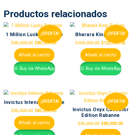
Productos relacionados
¡OFERTA!
¡OFERTA!
1 Million Lucky Rabanne
Bharara King Parfum
$
95,000.00
$
85,000.00
$
155,000.00
$
125,000.00
Añadir al carrito
Añadir al carrito
Buy via WhatsApp
Buy via WhatsApp
¡OFERTA!
¡OFERTA!
Invictus Intense Rabanne
Invictus Onyx Collector
$
95,000.00
$
85,000.00
Edition Rabanne
Añadir al carrito
$
95,000.00
$
80,000.00