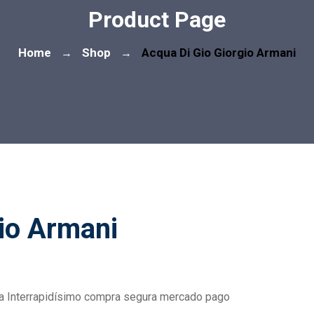
Product Page
Home
Shop
Acqua Di Gio Giorgio Armani
→
→
gio Armani
vía Interrapidísimo compra segura mercado pago