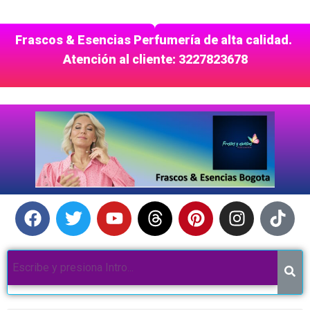
Frascos & Esencias Perfumería de alta calidad.
Atención al cliente: 3227823678