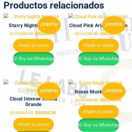
Productos relacionados
¡OFERTA!
¡OFERTA!
Starry Nights Montale
Cloud Pink Ariana Grande
$
110,000.00
$
85,000.00
$
110,000.00
$
90,000.00
Añadir al carrito
Añadir al carrito
Buy via WhatsApp
Buy via WhatsApp
¡OFERTA!
¡OFERTA!
Roses Musk Montale
Cloud Intense Ariana
$
110,000.00
$
85,000.00
Grande
Añadir al carrito
$
110,000.00
$
90,000.00
Añadir al carrito
Buy via WhatsApp