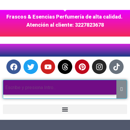
Frascos & Esencias Perfumería de alta calidad.
Atención al cliente: 3227823678