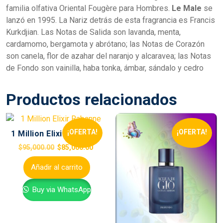
familia olfativa Oriental Fougère para Hombres.
Le Male
se
lanzó en 1995. La Nariz detrás de esta fragrancia es Francis
Kurkdjian. Las Notas de Salida son lavanda, menta,
cardamomo, bergamota y abrótano; las Notas de Corazón
son canela, flor de azahar del naranjo y alcaravea; las Notas
de Fondo son vainilla, haba tonka, ámbar, sándalo y cedro
Productos relacionados
¡OFERTA!
¡OFERTA!
1 Million Elixir Rabanne
$
95,000.00
$
85,000.00
Añadir al carrito
Buy via WhatsApp