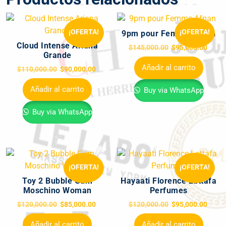
¡OFERTA!
¡OFERTA!
9pm pour Femme Afnan
Cloud Intense Ariana
$
145,000.00
$
95,000.00
Grande
Añadir al carrito
$
110,000.00
$
90,000.00
Añadir al carrito
Buy via WhatsApp
Buy via WhatsApp
¡OFERTA!
¡OFERTA!
Toy 2 Bubble Gum
Hayaati Florence Lattafa
Moschino Woman
Perfumes
$
120,000.00
$
85,000.00
$
120,000.00
$
95,000.00
Añadir al carrito
Añadir al carrito