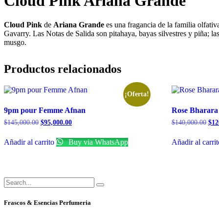
Cloud Pink Ariana Grande
Cloud Pink
de
Ariana Grande
es una fragancia de la familia olfati
Gavarry. Las Notas de Salida son pitahaya, bayas silvestres y piña; 
musgo.
Productos relacionados
¡Oferta!
9pm pour Femme Afnan
Rose Bharara
$
145,000.00
$
95,000.00
$
140,000.00
$
12
Añadir al carrito
Buy via WhatsApp
Añadir al carri
Frascos & Esencias Perfumeria