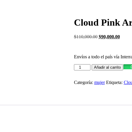
Cloud Pink A
$
110,000.00
$
90,000.00
Envíos a todo el país vía Inte
Añadir al carrito
Categoría:
mujer
Etiqueta:
Clou