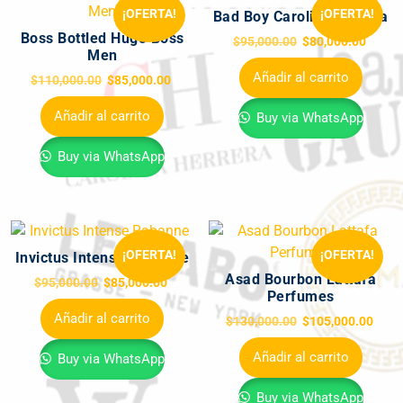
¡OFERTA!
¡OFERTA!
Bad Boy Carolina Herrera
Boss Bottled Hugo Boss
$
95,000.00
$
80,000.00
Men
Añadir al carrito
$
110,000.00
$
85,000.00
Añadir al carrito
Buy via WhatsApp
Buy via WhatsApp
¡OFERTA!
¡OFERTA!
Invictus Intense Rabanne
Asad Bourbon Lattafa
$
95,000.00
$
85,000.00
Perfumes
Añadir al carrito
$
130,000.00
$
105,000.00
Añadir al carrito
Buy via WhatsApp
Buy via WhatsApp