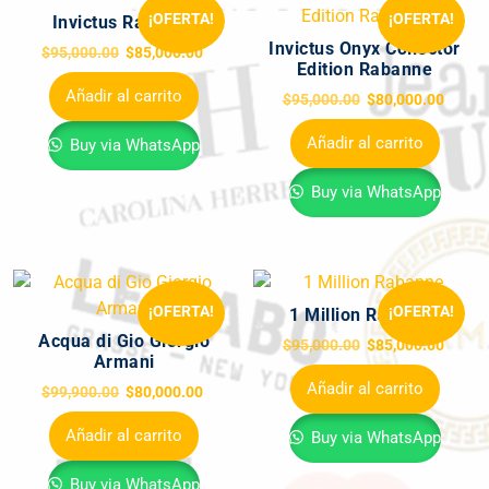
¡OFERTA!
¡OFERTA!
Invictus Rabanne
Invictus Onyx Collector
$
95,000.00
$
85,000.00
Edition Rabanne
Añadir al carrito
$
95,000.00
$
80,000.00
Añadir al carrito
Buy via WhatsApp
Buy via WhatsApp
¡OFERTA!
¡OFERTA!
1 Million Rabanne
Acqua di Gio Giorgio
$
95,000.00
$
85,000.00
Armani
Añadir al carrito
$
99,900.00
$
80,000.00
Añadir al carrito
Buy via WhatsApp
Buy via WhatsApp