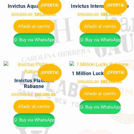
¡OFERTA!
¡OFERTA!
Invictus Aqua Rabanne
Invictus Intense Rabanne
$
95,000.00
$
85,000.00
$
95,000.00
$
85,000.00
Añadir al carrito
Añadir al carrito
Buy via WhatsApp
Buy via WhatsApp
¡OFERTA!
¡OFERTA!
1 Million Lucky Rabanne
Invictus Platinum
$
95,000.00
$
85,000.00
Rabanne
Añadir al carrito
$
95,000.00
$
85,000.00
Añadir al carrito
Buy via WhatsApp
Buy via WhatsApp