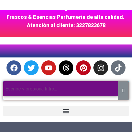
Frascos & Esencias Perfumería de alta calidad.
Atención al cliente: 3227823678