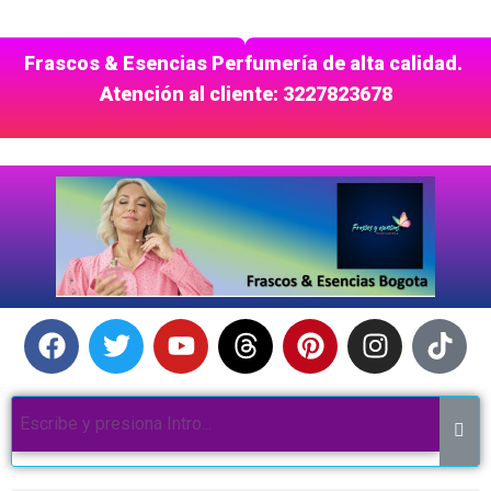
Frascos & Esencias Perfumería de alta calidad.
Atención al cliente: 3227823678