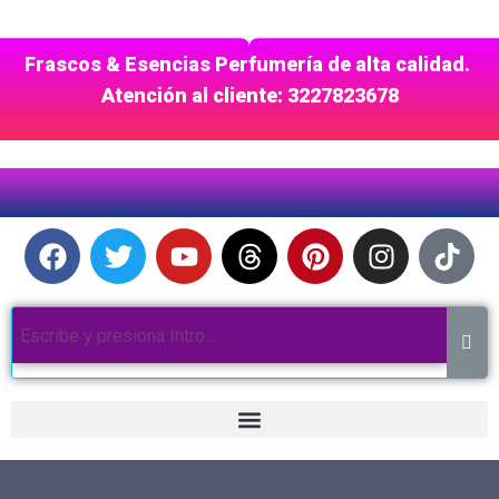
Frascos & Esencias Perfumería de alta calidad.
Atención al cliente: 3227823678