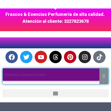
Frascos & Esencias Perfumería de alta calidad.
Atención al cliente: 3227823678