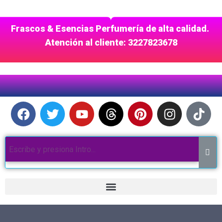
Frascos & Esencias Perfumería de alta calidad.
Atención al cliente: 3227823678