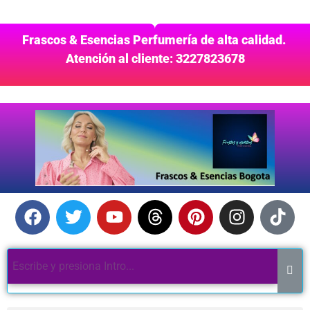
Frascos & Esencias Perfumería de alta calidad.
Atención al cliente: 3227823678