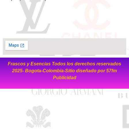
Frascos y Esencias Todos los derechos reservados
2025- Bogota-Colombia-Sitio diseñado por
57fm
Publicidad