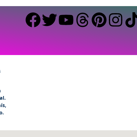
s
a
al.
ís,
o.