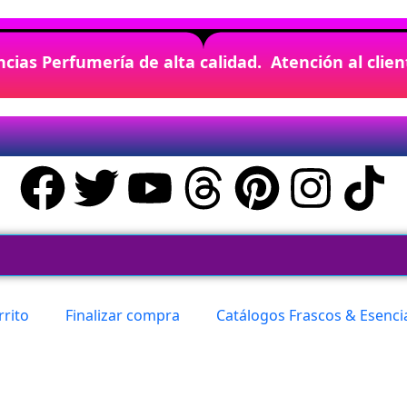
cias Perfumería de alta calidad. Atención al clie
rrito
Finalizar compra
Catálogos Frascos & Esenci