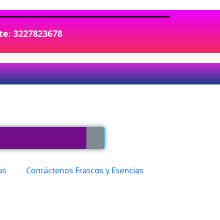
nte: 3227823678
as
Contáctenos Frascos y Esencias