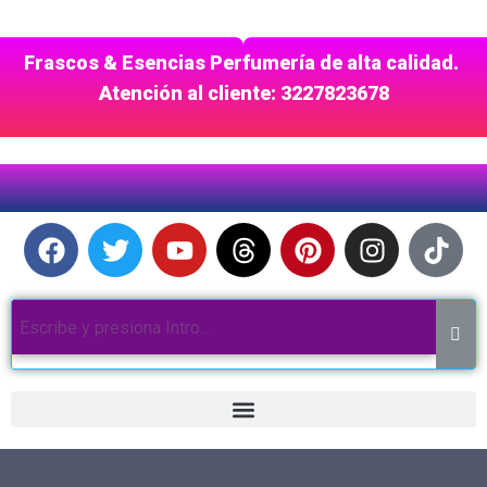
Frascos & Esencias Perfumería de alta calidad.
Atención al cliente: 3227823678