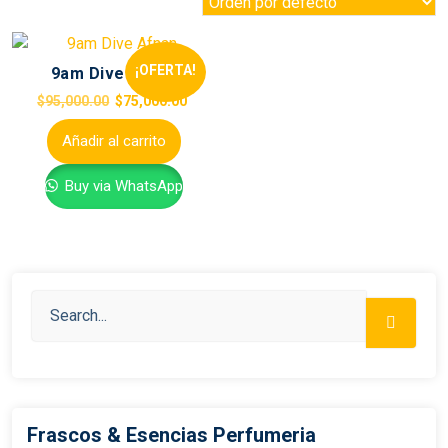
¡OFERTA!
9am Dive Afnan
$
95,000.00
$
75,000.00
Añadir al carrito
Buy via WhatsApp
Frascos & Esencias Perfumeria