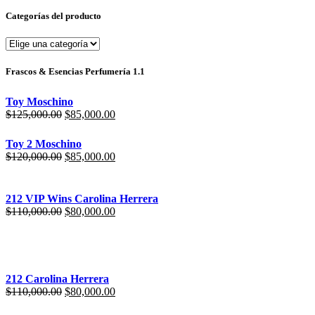
Categorías del producto
Frascos & Esencias Perfumería 1.1
Toy Moschino
$
125,000.00
$
85,000.00
Toy 2 Moschino
$
120,000.00
$
85,000.00
212 VIP Wins Carolina Herrera
$
110,000.00
$
80,000.00
212 Carolina Herrera
$
110,000.00
$
80,000.00