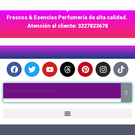
Frascos & Esencias Perfumería de alta calidad.
Atención al cliente: 3227823678