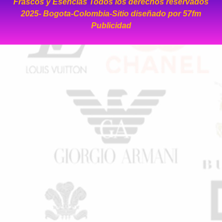
Frascos y Esencias Todos los derechos reservados
2025- Bogota-Colombia-Sitio diseñado por
57fm
Publicidad