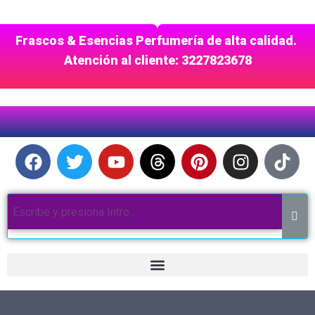
Frascos & Esencias Perfumería de alta calidad.
Atención al cliente: 3227823678